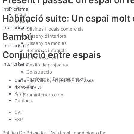
Present i passat: un espai on r
Inici
Interiorisme
Estudi
Habitació suite: Un espai molt
Serveis
Interiorisme
Oficines i locals comercials
Bambú
Disseny d’interiors
Disseny de mobles
Interiorisme
Reformes integrals
Conjunció entre espais
Renderitzat 3D
Interiorisme
Gestió de projectes
Construcció
Cortinatge i Decoració tèxtil
Carrer del Vall, 5, 4rt, 08221 Terrassa
Projectes
93 789 46 75
Blog
info@ruminteriors.com
Contacte
CAT
ESP
Política De Privacitat |
Avís legal i condicions d’ús