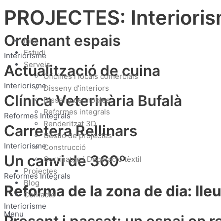
Vés
PROJECTES: Interiori
al
contingut
Ordenant espais
Inici
Estudi
Interiorisme
Serveis
Actualització de cuina
Oficines i locals comercials
Interiorisme
Disseny d’interiors
Clínica Veterinària Bufalà
Disseny de mobles
Reformes integrals
Reformes Integrals
Renderitzat 3D
Carretera Rellinars
Gestió de projectes
Interiorisme
Construcció
Un canvi de 360º
Cortinatge i Decoració tèxtil
Projectes
Reformes Integrals
Blog
Reforma de la zona de dia: lle
Contacte
Interiorisme
Menu