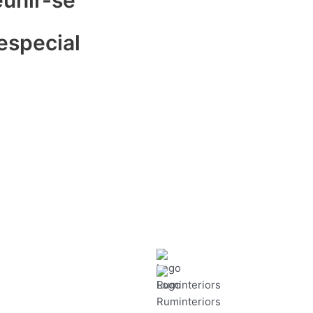
eunir-se
 especial