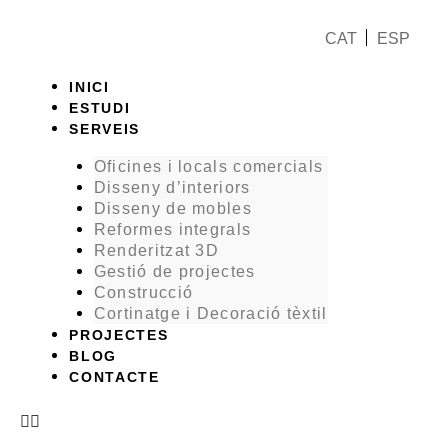
Vés
al
CAT
ESP
contingut
Menu
INICI
ESTUDI
SERVEIS
Oficines i locals comercials
Disseny d’interiors
Disseny de mobles
Reformes integrals
Renderitzat 3D
Gestió de projectes
Construcció
Cortinatge i Decoració tèxtil
PROJECTES
BLOG
CONTACTE