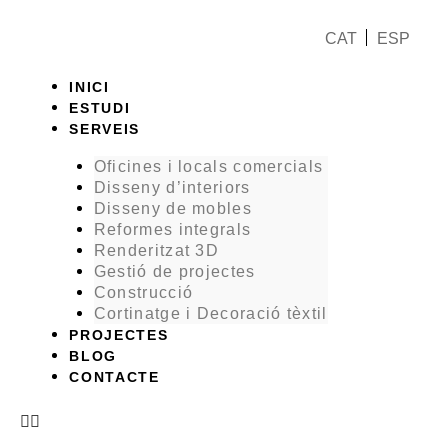
Vés
al
CAT
ESP
contingut
Menu
INICI
ESTUDI
SERVEIS
Oficines i locals comercials
Disseny d’interiors
Disseny de mobles
Reformes integrals
Renderitzat 3D
Gestió de projectes
Construcció
Cortinatge i Decoració tèxtil
PROJECTES
BLOG
CONTACTE