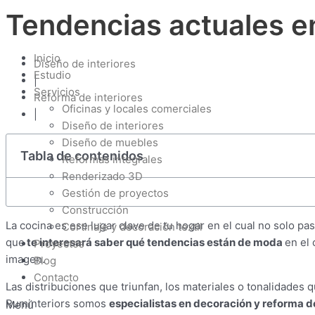
Ir
Tendencias actuales e
al
contenido
Inicio
Diseño de interiores
Estudio
|
Servicios
Reforma de interiores
Oficinas y locales comerciales
|
Diseño de interiores
Diseño de muebles
Tabla de contenidos
Reformas integrales
Renderizado 3D
Gestión de proyectos
Construcción
La cocina es ese lugar clave de tu hogar en el cual no solo 
Cortinaje y decoración textil
que
te interesará saber qué tendencias están de moda
en el 
Proyectos
imagen.
Blog
Contacto
Las distribuciones que triunfan, los materiales o tonalidade
Ruminteriors somos
especialistas en decoración y reforma de
Menú