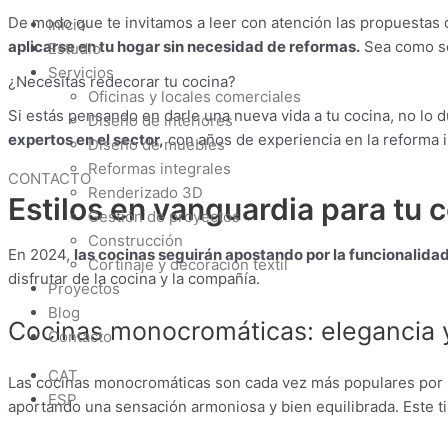
De modo que te invitamos a leer con atención las propuestas 
Inicio
aplicarse en tu hogar sin necesidad de reformas.
Sea como sea
Estudio
Servicios
¿Necesitas redecorar tu cocina?
Oficinas y locales comerciales
Si estás pensando en darle una nueva vida a tu cocina, no lo 
Diseño de interiores
expertos en el sector,
con años de experiencia en la reforma i
Diseño de muebles
Reformas integrales
CONTACTO
Renderizado 3D
Estilos en vanguardia para tu 
Gestión de proyectos
Construcción
En 2024,
las cocinas seguirán apostando por la funcionalidad 
Cortinaje y decoración textil
disfrutar de la cocina y la compañía.
Proyectos
Blog
Cocinas monocromáticas: elegancia y
Contacto
CAT
Las cocinas monocromáticas son cada vez más populares por
ESP
aportando una sensación armoniosa y bien equilibrada. Este ti