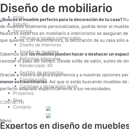
Ir
Diseño de mobiliario
al
contenido
Inicio
¿Buscas el mueble perfecto para la decoración de tu casa?
Ru
Estudio
de muebles totalmente personalizados, podrás tener el mueble
Servicios
Nuestros expertos en mobiliario e interiorismo se aseguran d
Oficinas y locales comerciales
que quieres
. Con
Ruminteriors
, la decoración de su casa sólo e
Diseño de interiores
Diseño de muebles
Sabemos que
los muebles pueden hacer o deshacer un espac
Reformas integrales
resistan el paso del tiempo. Desde sofás de salón, suites de d
Renderizado 3D
Gestión de proyectos
Gracias a nuestra amplia experiencia y a nuestras opciones p
Construcción
menor extraordinarias
. Así que si estás buscando muebles de a
Cortinaje y decoración textil
perfecto adaptado específicamente a tus necesidades.
Proyectos
Blog
CONTACTO
Contacto
Menú
Expertos en diseño de mueble
Inicio