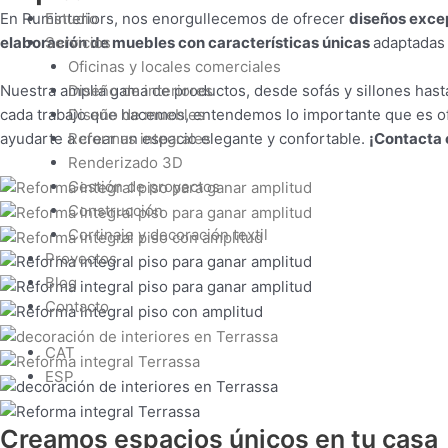
Estudio
En
Ruminteriors
, nos enorgullecemos de ofrecer
diseños exce
Servicios
elaboración de muebles con características únicas
adaptadas 
Oficinas y locales comerciales
Diseño de interiores
Nuestra amplia gama de productos, desde sofás y sillones hasta
Diseño de muebles
cada trabajo que hacemos, entendemos lo importante que es of
Reformas integrales
ayudarte a crear un espacio elegante y confortable.
¡Contacta 
Renderizado 3D
Gestión de proyectos
Construcción
Cortinaje y decoración textil
Proyectos
Blog
Contacto
CAT
ESP
Creamos espacios únicos en tu casa